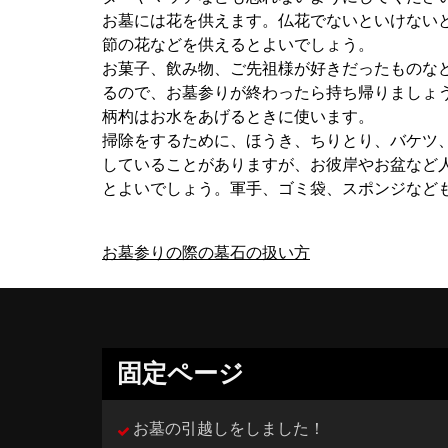
お墓には花を供えます。仏花でないといけない
節の花などを供えるとよいでしょう。
お菓子、飲み物、ご先祖様が好きだったものな
るので、お墓参りが終わったら持ち帰りましょ
柄杓はお水をあげるときに使います。
掃除をするために、ほうき、ちりとり、バケツ
していることがありますが、お彼岸やお盆など
とよいでしょう。軍手、ゴミ袋、スポンジなど
投
お墓参りの際の墓石の扱い方
稿
ナ
ビ
固定ページ
ゲ
お墓の引越しをしました！
ー