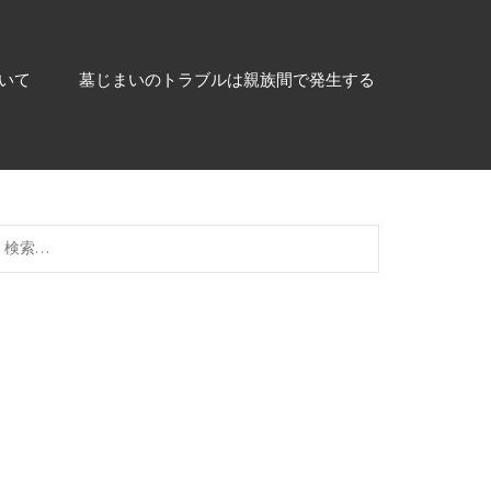
いて
墓じまいのトラブルは親族間で発生する
検
索: