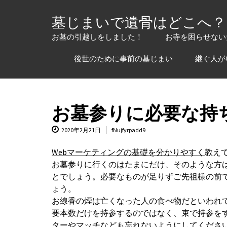
Skip
to
墓じまいで遺骨はどこへ？
content
お墓の引越しをしました！
お寺を困らせない
後世のために事前の墓じまい
継ぐ人が
お墓参りに必要な持
2020年2月21日
fNujfyrpadd9
Webマーケティングの基礎を分かりやすく
教え
お墓参りに行くのはたまにだけ、そのような方
とでしょう。必要なものが足りずご先祖様の前
ょう。
お線香の煙は亡くなった人の食べ物だといわれ
要本数だけを持参するのではなく、束で持参を
ターやマッチなども忘れないようにしてくださ